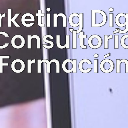
keting Dig
Consultorí
Formació