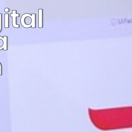
ital
a
n