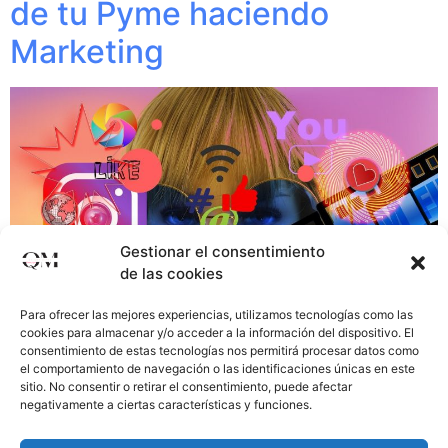
de tu Pyme haciendo
Marketing
Gestionar el consentimiento
de las cookies
Para ofrecer las mejores experiencias, utilizamos tecnologías como las
cookies para almacenar y/o acceder a la información del dispositivo. El
consentimiento de estas tecnologías nos permitirá procesar datos como
el comportamiento de navegación o las identificaciones únicas en este
sitio. No consentir o retirar el consentimiento, puede afectar
¿Tienes una Pyme? ¿Quieres saber cómo aumentar los
negativamente a ciertas características y funciones.
clientes de tu Pyme haciendo Marketing Digital?
¿Necesitas aumentar la facturación de tu Pyme? El