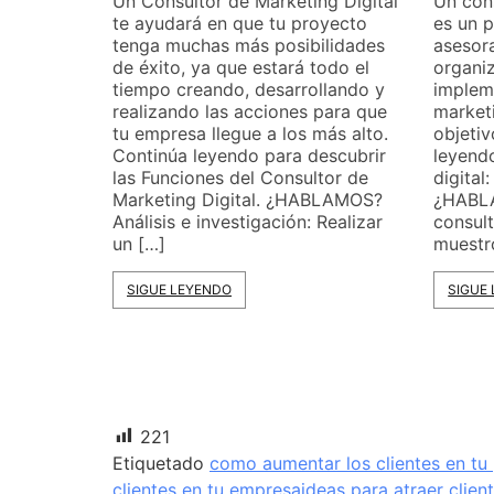
Un cons
Un Consultor de Marketing Digital
es un p
te ayudará en que tu proyecto
asesor
tenga muchas más posibilidades
organiz
de éxito, ya que estará todo el
implem
tiempo creando, desarrollando y
marketi
realizando las acciones para que
objeti
tu empresa llegue a los más alto.
leyend
Continúa leyendo para descubrir
digital
las Funciones del Consultor de
¿HABL
Marketing Digital. ¿HABLAMOS?
consult
Análisis e investigación: Realizar
muestr
un […]
SIGUE
SIGUE LEYENDO
221
Etiquetado
como aumentar los clientes en t
clientes en tu empresa
ideas para atraer clien