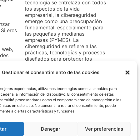
tecnología se entrelaza con todos
e
los aspectos de la vida
empresarial, la ciberseguridad
emerge como una preocupación
anzar
fundamental, especialmente para
 Si eres
las pequeñas y medianas
empresas (PYMES). La
ciberseguridad se refiere a las
u web,
prácticas, tecnologías y procesos
edes
diseñados para proteger los
iones
sistemas, redes y datos contra
ataques cibernéticos maliciosos.
Gestionar el consentimiento de las cookies
Continúa […]
 mejores experiencias, utilizamos tecnologías como las cookies para
SIGUE LEYENDO
ceder a la información del dispositivo. El consentimiento de estas
permitirá procesar datos como el comportamiento de navegación o las
únicas en este sitio. No consentir o retirar el consentimiento, puede
mente a ciertas características y funciones.
tar
Denegar
Ver preferencias
gar a más clientes por medios digitales
crecer
más clientes