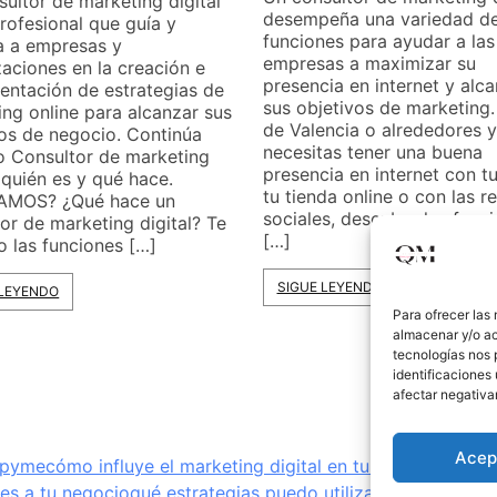
ultor de marketing digital
desempeña una variedad d
rofesional que guía y
funciones para ayudar a las
a a empresas y
empresas a maximizar su
aciones en la creación e
presencia en internet y alc
entación de estrategias de
sus objetivos de marketing.
ng online para alcanzar sus
de Valencia o alrededores y
vos de negocio. Continúa
necesitas tener una buena
o Consultor de marketing
presencia en internet con t
: quién es y qué hace.
tu tienda online o con las r
AMOS? ¿Qué hace un
sociales, descubre las func
or de marketing digital? Te
[…]
o las funciones […]
SIGUE LEYENDO
 LEYENDO
Para ofrecer las
almacenar y/o ac
tecnologías nos 
identificaciones 
afectar negativa
Acep
u pyme
cómo influye el marketing digital en tu pyme
cómo lle
tes a tu negocio
qué estrategias puedo utilizar para atraer 