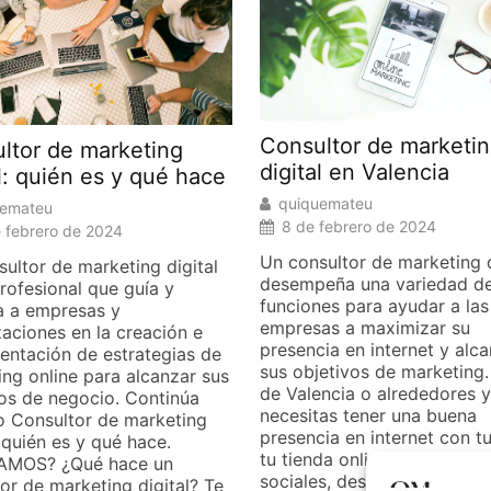
Consultor de marketi
ltor de marketing
digital en Valencia
al: quién es y qué hace
quiquemateu
uemateu
8 de febrero de 2024
e febrero de 2024
Un consultor de marketing d
ultor de marketing digital
desempeña una variedad d
rofesional que guía y
funciones para ayudar a las
a a empresas y
empresas a maximizar su
aciones en la creación e
presencia en internet y alc
entación de estrategias de
sus objetivos de marketing.
ng online para alcanzar sus
de Valencia o alrededores y
vos de negocio. Continúa
necesitas tener una buena
o Consultor de marketing
presencia en internet con t
: quién es y qué hace.
tu tienda online o con las r
AMOS? ¿Qué hace un
sociales, descubre las func
or de marketing digital? Te