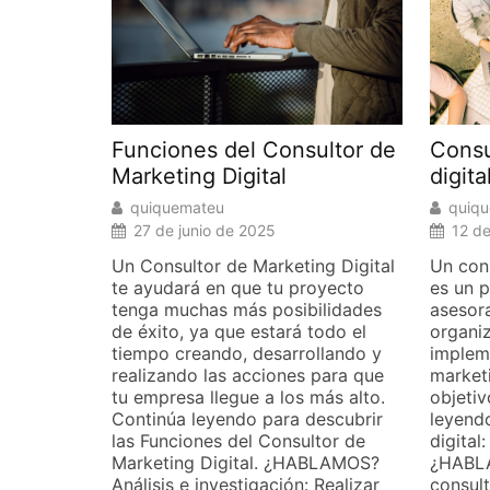
Consu
Funciones del Consultor de
digit
Marketing Digital
quiq
quiquemateu
12 d
27 de junio de 2025
Un cons
Un Consultor de Marketing Digital
es un p
te ayudará en que tu proyecto
asesor
tenga muchas más posibilidades
organiz
de éxito, ya que estará todo el
implem
tiempo creando, desarrollando y
marketi
realizando las acciones para que
objeti
tu empresa llegue a los más alto.
leyend
Continúa leyendo para descubrir
digital
las Funciones del Consultor de
¿HABL
Marketing Digital. ¿HABLAMOS?
consult
Análisis e investigación: Realizar