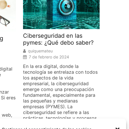
Ciberseguridad en las
ng
pymes: ¿Qué debo saber?
quiquemateu
7 de febrero de 2024
En la era digital, donde la
igital
tecnología se entrelaza con todos
e
los aspectos de la vida
empresarial, la ciberseguridad
emerge como una preocupación
anzar
fundamental, especialmente para
 Si eres
las pequeñas y medianas
empresas (PYMES). La
ciberseguridad se refiere a las
u web,
prácticas, tecnologías y procesos
edes
diseñados para proteger los
iones