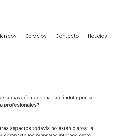
ien soy
Servicios
Contacto
Noticias
ue la mayoría continúa llamándolo por su
a profesionales
?
tres aspectos todavía no están claros; la
ter comparte los mensajes internos entre