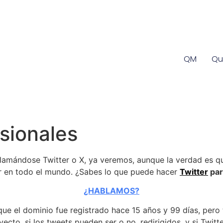
QM
Qu
esionales
á llamándose Twitter o X, ya veremos, aunque la verdad es q
er en todo el mundo. ¿Sabes lo que puede hacer
Twitter
par
¿HABLAMOS?
ue el dominio fue registrado hace 15 años y 99 días, pero 
ecto, si los tweets pueden ser o no, redirigidos, y si Twit