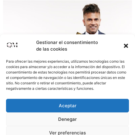
Gestionar el consentimiento
de las cookies
Para ofrecer las mejores experiencias, utilizamos tecnologías como las
cookies para almacenar y/o acceder a la información del dispositivo. El
consentimiento de estas tecnologías nos permitirá procesar datos como
el comportamiento de navegación o las identificaciones únicas en este
sitio. No consentir o retirar el consentimiento, puede afectar
negativamente a ciertas características y funciones.
Una vez llegados a este punto vamos a ver los 11 pasos
para crear una tienda online y cuáles son los puntos
Aceptar
importantes a la hora de desarrollar un ecommerce y
tener más posibilidades de éxito. ¿HABLAMOS? Te
Denegar
indico a continuación los puntos importantes: Como
crear una tienda online 1. Haz branding: Desarrolla tu
Ver preferencias
propia marca. […]