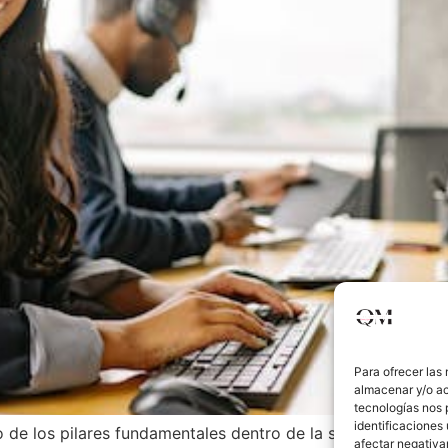
Para ofrecer las
almacenar y/o ac
tecnologías nos 
identificaciones 
no de los pilares fundamentales dentro de la sociedad y es 
afectar negativa