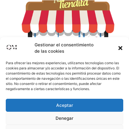
Gestionar el consentimiento
de las cookies
Para ofrecer las mejores experiencias, utilizamos tecnologías como las
cookies para almacenar y/o acceder a la información del dispositivo. El
consentimiento de estas tecnologías nos permitirá procesar datos como
el comportamiento de navegación o las identificaciones únicas en este
sitio. No consentir o retirar el consentimiento, puede afectar
negativamente a ciertas características y funciones.
En la era digital, las tiendas online han experimentado
un crecimiento significativo, y junto con ello, la
Aceptar
diversificación de métodos de pago para ofrecer a los
consumidores opciones seguras y convenientes. Elegir
Denegar
el método de pago correcto es esencial tanto para los
comerciantes como para los clientes. A continuación,