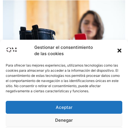
Gestionar el consentimiento
de las cookies
Para ofrecer las mejores experiencias, utilizamos tecnologías como las
cookies para almacenar y/o acceder a la información del dispositivo. El
consentimiento de estas tecnologías nos permitirá procesar datos como
el comportamiento de navegación o las identificaciones únicas en este
sitio. No consentir o retirar el consentimiento, puede afectar
El comercio electrónico está en auge, y para tener éxito
negativamente a ciertas características y funciones.
en este mercado competitivo, es fundamental contar
con una estrategia de marketing sólida y efectiva. Te
Aceptar
muestro algunas estrategias de marketing para una
tienda online que puedes implementar para impulsar tu
Denegar
ecommerce: ¿HABLAMOS? Estrategias para mejorar tu