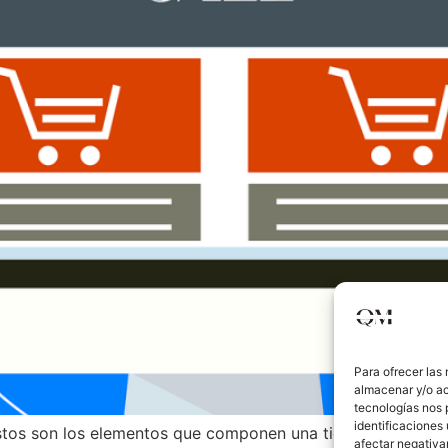
Para ofrecer las
almacenar y/o ac
tecnologías nos 
identificaciones 
tos son los elementos que componen una tienda online. El 
afectar negativa