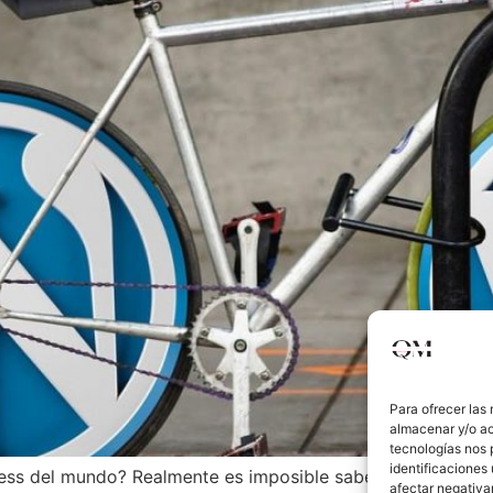
Para ofrecer las
almacenar y/o ac
tecnologías nos 
identificaciones 
ess del mundo? Realmente es imposible saber quién es el
afectar negativa