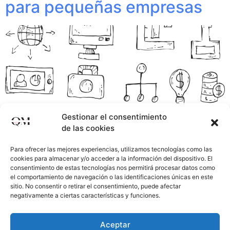
para pequeñas empresas
Gestionar el consentimiento
de las cookies
Para ofrecer las mejores experiencias, utilizamos tecnologías como las
cookies para almacenar y/o acceder a la información del dispositivo. El
consentimiento de estas tecnologías nos permitirá procesar datos como
el comportamiento de navegación o las identificaciones únicas en este
sitio. No consentir o retirar el consentimiento, puede afectar
En el cambiante paisaje empresarial actual, la
negativamente a ciertas características y funciones.
digitalización se ha convertido en un catalizador crucial
para el éxito de las pequeñas empresas. El marketing
Aceptar
online, en particular, desempeña un papel central en