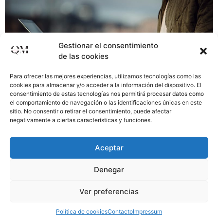
Gestionar el consentimiento
de las cookies
Para ofrecer las mejores experiencias, utilizamos tecnologías como las
cookies para almacenar y/o acceder a la información del dispositivo. El
consentimiento de estas tecnologías nos permitirá procesar datos como
el comportamiento de navegación o las identificaciones únicas en este
sitio. No consentir o retirar el consentimiento, puede afectar
negativamente a ciertas características y funciones.
Un Consultor de Marketing Digital te ayudará en que tu
proyecto tenga muchas más posibilidades de éxito, ya
Aceptar
que estará todo el tiempo creando, desarrollando y
realizando las acciones para que tu empresa llegue a
Denegar
los más alto. Continúa leyendo para descubrir las
Funciones del Consultor de Marketing Digital.
Ver preferencias
¿HABLAMOS? Análisis e investigación: Realizar un […]
Política de cookies
Contacto
Impressum