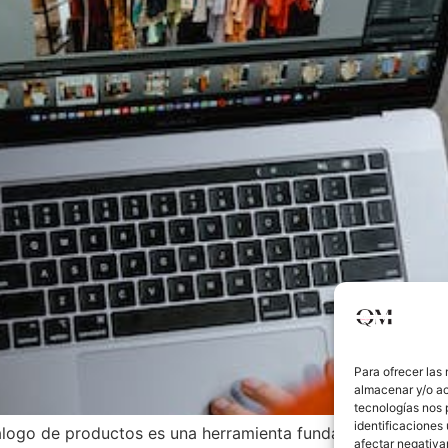
Para ofrecer las
almacenar y/o ac
tecnologías nos 
identificaciones 
álogo de productos es una herramienta fundamental para atr
afectar negativa