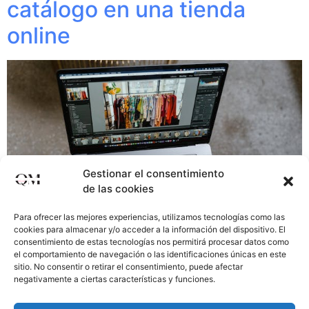
catálogo en una tienda
online
Gestionar el consentimiento
de las cookies
Para ofrecer las mejores experiencias, utilizamos tecnologías como las
cookies para almacenar y/o acceder a la información del dispositivo. El
consentimiento de estas tecnologías nos permitirá procesar datos como
el comportamiento de navegación o las identificaciones únicas en este
sitio. No consentir o retirar el consentimiento, puede afectar
En el mundo del comercio electrónico, el catálogo de
negativamente a ciertas características y funciones.
productos es una herramienta fundamental para atraer
a los clientes, mostrar la variedad de productos