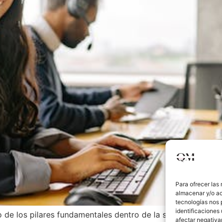
Para ofrecer las
almacenar y/o ac
tecnologías nos 
identificaciones 
no de los pilares fundamentales dentro de la sociedad y es 
afectar negativa