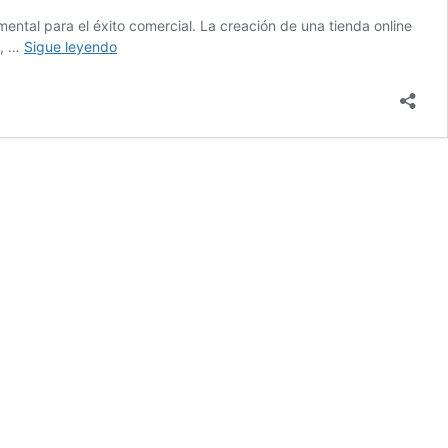
ental para el éxito comercial. La creación de una tienda online
Guía
n, …
Sigue leyendo
para
crear
una
tienda
online
en
2024:
Pasos
esenciales