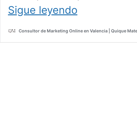
Estrategia
Sigue leyendo
digital
para
tu
Consultor de Marketing Online en Valencia | Quique Mat
proyecto
de
marketing